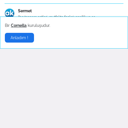
Sermet
Taç tencere setleri, mutfakta fonksiyonellik ve es...
Bir
Cornella
kuruluşudur.
elif
Anladım !
Taç tencere setleri, mutfakta işlevselliği ve este...
Cenk
Setler, farklı renk ve boyut seçenekleriyle her ze...
Gamze
Taç tencere setleri hem kaliteli hem de fiyatları ...
Zerrin
Önümüzdeki yaz düğünüm var. Tencere setlerim tabi ...
Anonymous
Kullandığınız zaman farkı anlayacaksınız..