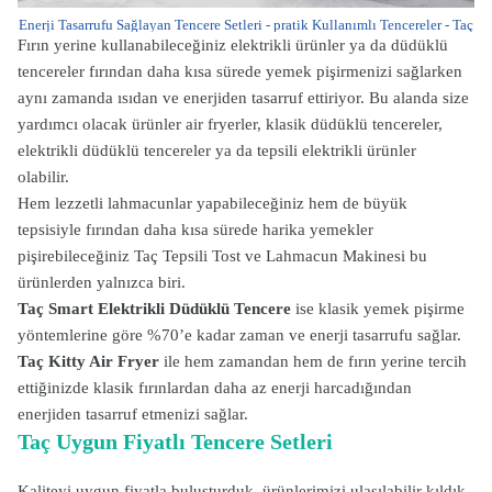
Enerji Tasarrufu Sağlayan Tencere Setleri - pratik Kullanımlı Tencereler - Taç
Fırın yerine kullanabileceğiniz elektrikli ürünler ya da düdüklü
tencereler fırından daha kısa sürede yemek pişirmenizi sağlarken
aynı zamanda ısıdan ve enerjiden tasarruf ettiriyor. Bu alanda size
yardımcı olacak ürünler air fryerler, klasik düdüklü tencereler,
elektrikli düdüklü tencereler ya da tepsili elektrikli ürünler
olabilir.
Hem lezzetli lahmacunlar yapabileceğiniz hem de büyük
tepsisiyle fırından daha kısa sürede harika yemekler
pişirebileceğiniz Taç Tepsili Tost ve Lahmacun Makinesi bu
ürünlerden yalnızca biri.
Taç Smart Elektrikli Düdüklü Tencere
ise klasik yemek pişirme
yöntemlerine göre %70’e kadar zaman ve enerji tasarrufu sağlar.
Taç Kitty Air Fryer
ile hem zamandan hem de fırın yerine tercih
ettiğinizde klasik fırınlardan daha az enerji harcadığından
enerjiden tasarruf etmenizi sağlar.
Taç Uygun Fiyatlı Tencere Setleri
Kaliteyi uygun fiyatla buluşturduk, ürünlerimizi ulaşılabilir kıldık.