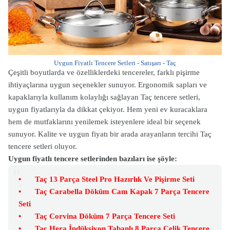
Uygun Fiyatlı Tencere Setleri - Satışarı - Taç
Çeşitli boyutlarda ve özelliklerdeki tencereler, farklı pişirme
ihtiyaçlarına uygun seçenekler sunuyor. Ergonomik sapları ve
kapaklarıyla kullanım kolaylığı sağlayan
Taç tencere setleri,
uygun fiyatlarıyla da dikkat çekiyor. Hem yeni ev kuracaklara
hem de mutfaklarını yenilemek isteyenlere ideal bir seçenek
sunuyor. Kalite ve uygun fiyatı bir arada arayanların tercihi Taç
tencere setleri oluyor.
Uygun fiyatlı tencere setlerinden bazıları ise şöyle:
•
Taç 13 Parça Steel Pro Hazırlık Ve Pişirme Seti
•
Taç Carabella Döküm Cam Kapak 7 Parça Tencere
Seti
•
Taç Corvina Döküm 7 Parça Tencere Seti
•
Taç Hera İndüksiyon Tabanlı 8 Parça Çelik Tencere