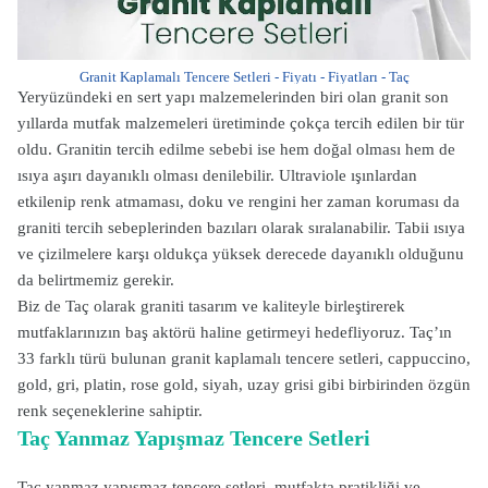
Granit Kaplamalı Tencere Setleri - Fiyatı - Fiyatları - Taç
Yeryüzündeki en sert yapı malzemelerinden biri olan granit son
yıllarda mutfak malzemeleri üretiminde çokça tercih edilen bir tür
oldu. Granitin tercih edilme sebebi ise hem doğal olması hem de
ısıya aşırı dayanıklı olması denilebilir. Ultraviole ışınlardan
etkilenip renk atmaması, doku ve rengini her zaman koruması da
graniti tercih sebeplerinden bazıları olarak sıralanabilir. Tabii ısıya
ve çizilmelere karşı oldukça yüksek derecede dayanıklı olduğunu
da belirtmemiz gerekir.
Biz de Taç olarak graniti tasarım ve kaliteyle birleştirerek
mutfaklarınızın baş aktörü haline getirmeyi hedefliyoruz. Taç’ın
33 farklı türü bulunan granit kaplamalı tencere setleri, cappuccino,
gold, gri, platin, rose gold, siyah, uzay grisi gibi birbirinden özgün
renk seçeneklerine sahiptir.
Taç Yanmaz Yapışmaz Tencere Setleri
Taç yanmaz yapışmaz tencere setleri, mutfakta pratikliği ve