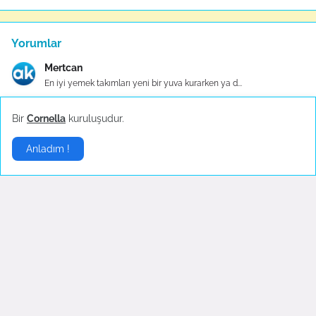
Yorumlar
Mertcan
En iyi yemek takımları yeni bir yuva kurarken ya d...
Bir
Cornella
kuruluşudur.
Serpil
Taç tencere setleri, mutfakların vazgeçilmez ekipm...
Anladım !
Akif
Yüksek kaliteli paslanmaz çelik malzemesiyle sağla...
Aziz
Çeşitli renk ve desen seçenekleriyle her tarza hi...
Canan
Mutfaklar, bir evin kalbidir ve mutfak ekipmanları...