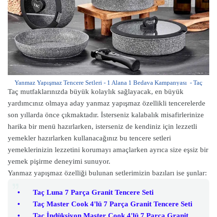
Yanmaz Yapışmaz Tencere Setleri - 1 Alana 1 Bedava Kampanyası - Taç
Taç mutfaklarınızda büyük kolaylık sağlayacak, en büyük
yardımcınız olmaya aday yanmaz yapışmaz özellikli tencerelerde
son yıllarda önce çıkmaktadır. İsterseniz kalabalık misafirlerinize
harika bir menü hazırlarken, isterseniz de kendiniz için lezzetli
yemekler hazırlarken kullanacağınız bu tencere setleri
yemeklerinizin lezzetini korumayı amaçlarken ayrıca size eşsiz bir
yemek pişirme deneyimi sunuyor.
Yanmaz yapışmaz özelliği bulunan setlerimizin bazıları ise şunlar:
•
Taç Luna 7 Parça Granit Tencere Seti
•
Taç Master Cook 4'lü 7 Parça Granit Tencere Seti
•
Taç İndüksiyon Master Cook 4'lü 7 Parça Granit