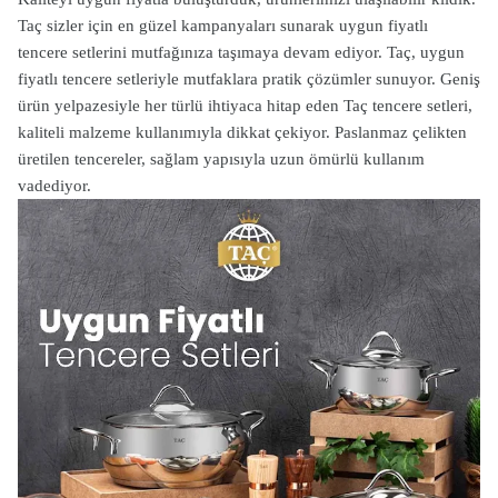
Taç sizler için en güzel kampanyaları sunarak uygun fiyatlı
tencere setlerini mutfağınıza taşımaya devam ediyor. Taç, uygun
fiyatlı tencere setleriyle mutfaklara pratik çözümler sunuyor. Geniş
ürün yelpazesiyle her türlü ihtiyaca hitap eden Taç tencere setleri,
kaliteli malzeme kullanımıyla dikkat çekiyor. Paslanmaz çelikten
üretilen tencereler, sağlam yapısıyla uzun ömürlü kullanım
vadediyor.