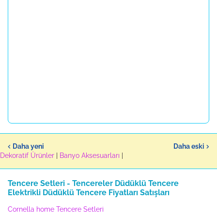
Daha yeni
Daha eski
Dekoratif Ürünler
|
Banyo Aksesuarları
|
Tencere Setleri - Tencereler Düdüklü Tencere
Elektrikli Düdüklü Tencere Fiyatları Satışları
Cornella home Tencere Setleri