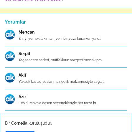
Yorumlar
Mertcan
En iyi yemek takımları yeni bir yuva kurarken ya d...
Serpil
Taç tencere setleri, mutfakların vazgeçilmez ekipm...
Akif
Yüksek kaliteli paslanmaz çelik malzemesiyle sağla...
Aziz
Çeşitli renk ve desen seçenekleriyle her tarza hi...
Canan
Bir
Cornella
kuruluşudur.
Mutfaklar, bir evin kalbidir ve mutfak ekipmanları...