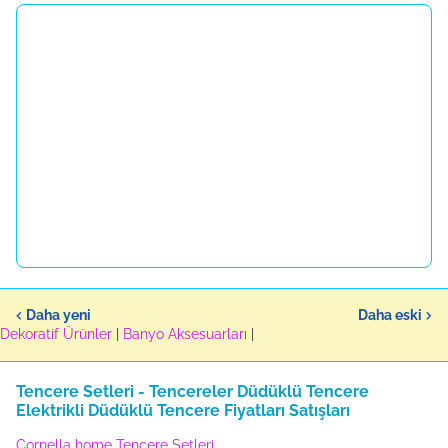
Daha yeni
Daha eski
Dekoratif Ürünler
|
Banyo Aksesuarları
|
Tencere Setleri - Tencereler Düdüklü Tencere
Elektrikli Düdüklü Tencere Fiyatları Satışları
Cornella home Tencere Setleri